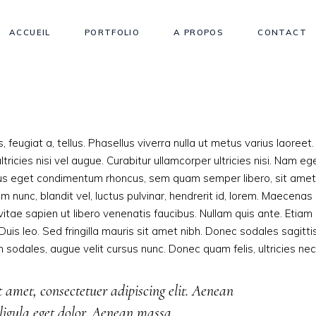
ACCUEIL
PORTFOLIO
A PROPOS
CONTACT
, feugiat a, tellus. Phasellus viverra nulla ut metus varius laoreet.
ricies nisi vel augue. Curabitur ullamcorper ultricies nisi. Nam eg
lus eget condimentum rhoncus, sem quam semper libero, sit amet
unc, blandit vel, luctus pulvinar, hendrerit id, lorem. Maecenas
itae sapien ut libero venenatis faucibus. Nullam quis ante. Etiam
Duis leo. Sed fringilla mauris sit amet nibh. Donec sodales sagitti
odales, augue velit cursus nunc. Donec quam felis, ultricies nec
 amet, consectetuer adipiscing elit. Aenean
igula eget dolor. Aenean massa.