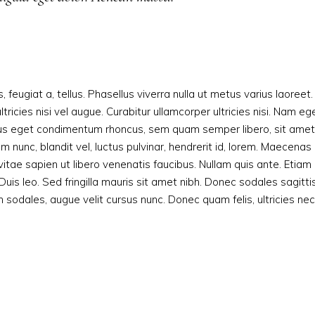
, feugiat a, tellus. Phasellus viverra nulla ut metus varius laoreet.
ricies nisi vel augue. Curabitur ullamcorper ultricies nisi. Nam eg
lus eget condimentum rhoncus, sem quam semper libero, sit amet
unc, blandit vel, luctus pulvinar, hendrerit id, lorem. Maecenas
itae sapien ut libero venenatis faucibus. Nullam quis ante. Etiam
Duis leo. Sed fringilla mauris sit amet nibh. Donec sodales sagitti
odales, augue velit cursus nunc. Donec quam felis, ultricies nec