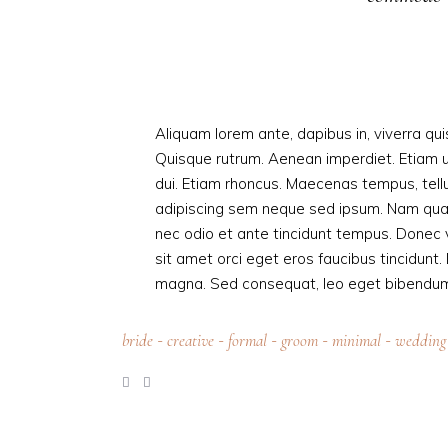
Aliquam lorem ante, dapibus in, viverra quis
Quisque rutrum. Aenean imperdiet. Etiam ult
dui. Etiam rhoncus. Maecenas tempus, tel
adipiscing sem neque sed ipsum. Nam quam n
nec odio et ante tincidunt tempus. Donec v
sit amet orci eget eros faucibus tincidunt. 
magna. Sed consequat, leo eget bibendum s
bride
creative
formal
groom
minimal
wedding
-
-
-
-
-